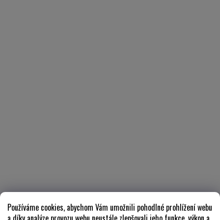
Používáme cookies, abychom Vám umožnili pohodlné prohlížení webu
a díky analýze provozu webu neustále zlepšovali jeho funkce, výkon a