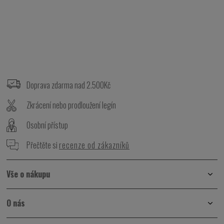
Z
á
p
Doprava zdarma nad 2.500Kč
a
t
Zkrácení nebo prodloužení legín
í
Osobní přístup
Přečtěte si
recenze od zákazníků
Vše o nákupu
O nás