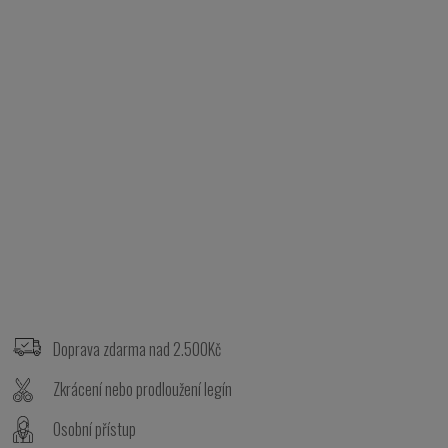
Z
á
p
Doprava zdarma nad 2.500Kč
a
t
Zkrácení nebo prodloužení legín
í
Osobní přístup