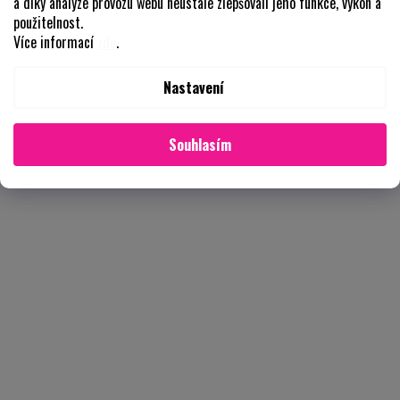
a díky analýze provozu webu neustále zlepšovali jeho funkce, výkon a
použitelnost.
Více informací
zde
.
Nastavení
Souhlasím