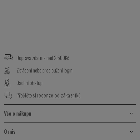
Z
á
p
Doprava zdarma nad 2.500Kč
a
t
Zkrácení nebo prodloužení legín
í
Osobní přístup
Přečtěte si
recenze od zákazníků
Vše o nákupu
O nás