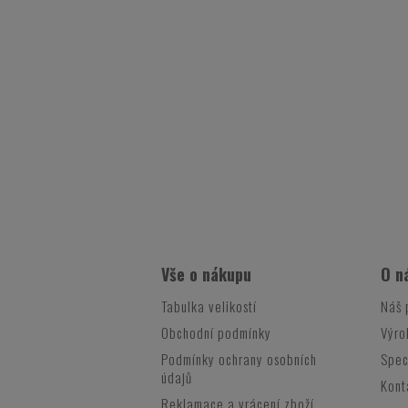
Vše o nákupu
O n
Tabulka velikostí
Náš 
Obchodní podmínky
Výro
Podmínky ochrany osobních
Spec
údajů
Kont
Reklamace a vrácení zboží