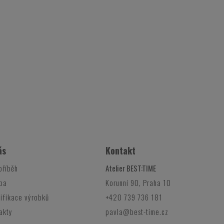
ás
Kontakt
příběh
Atelier BEST:TIME
ba
Korunní 90, Praha 10
ifikace výrobků
+420 739 736 181
akty
pavla@best-time.cz