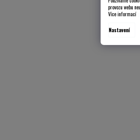
Používáme cooki
provozu webu neu
Více informací
z
Nastavení