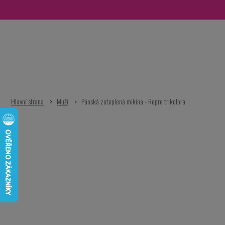
Přejít
na
obsah
Muži
Pánská zateplená mikina - Repre trikolora