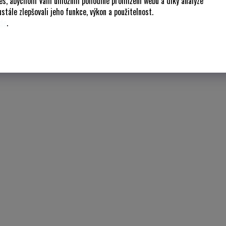
es, abychom Vám umožnili pohodlné prohlížení webu a díky analýze
stále zlepšovali jeho funkce, výkon a použitelnost.
de
.