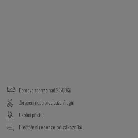
Z
á
p
a
Doprava zdarma nad 2.500Kč
t
Zkrácení nebo prodloužení legín
í
Osobní přístup
Přečtěte si
recenze od zákazníků