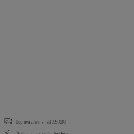
Z
á
p
Doprava zdarma nad 2.500Kč
a
t
Zkrácení nebo prodloužení legín