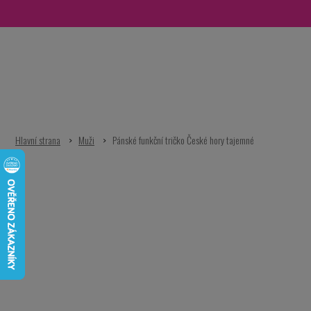
Přejít
na
obsah
Muži
Pánské funkční tričko České hory tajemné