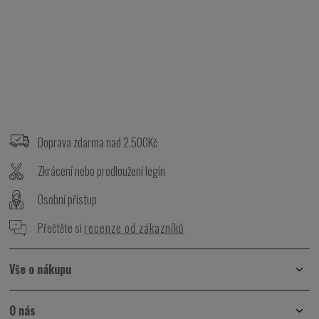
Z
á
p
Doprava zdarma nad 2.500Kč
a
t
Zkrácení nebo prodloužení legín
í
Osobní přístup
Přečtěte si
recenze od zákazníků
Vše o nákupu
O nás