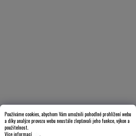
Používáme cookies, abychom Vám umožnili pohodlné prohlížení webu
a díky analýze provozu webu neustále zlepšovali jeho funkce, výkon a
použitelnost.
Více informací
zde
.