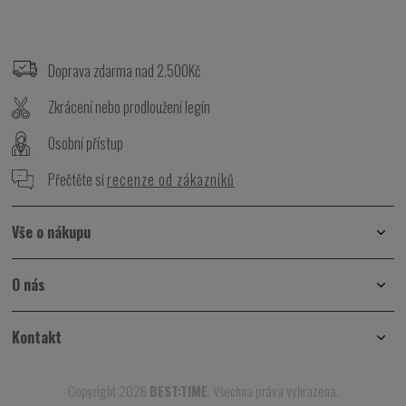
Z
á
p
Doprava zdarma nad 2.500Kč
a
t
Zkrácení nebo prodloužení legín
í
Osobní přístup
Přečtěte si
recenze od zákazníků
Vše o nákupu
O nás
Kontakt
Copyright 2026
BEST:TIME
. Všechna práva vyhrazena.