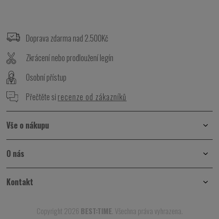
Z
á
p
Doprava zdarma nad 2.500Kč
a
t
Zkrácení nebo prodloužení legín
í
Osobní přístup
Přečtěte si
recenze od zákazníků
Vše o nákupu
O nás
Kontakt
Copyright 2026
BEST:TIME
. Všechna práva vyhrazena.