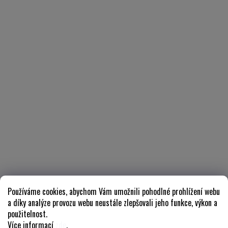
Používáme cookies, abychom Vám umožnili pohodlné prohlížení webu
a díky analýze provozu webu neustále zlepšovali jeho funkce, výkon a
použitelnost.
Více informací
zde
.