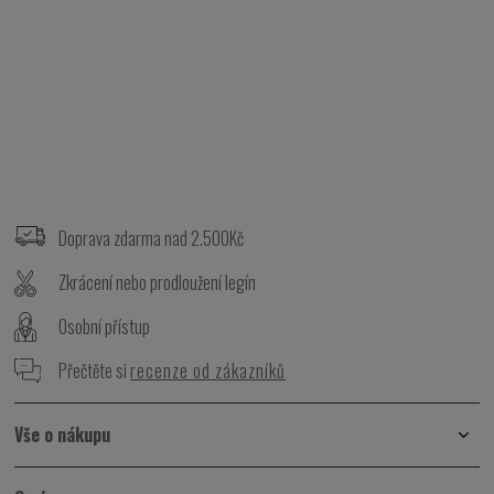
Z
á
p
Doprava zdarma nad 2.500Kč
a
t
Zkrácení nebo prodloužení legín
í
Osobní přístup
Přečtěte si
recenze od zákazníků
Vše o nákupu