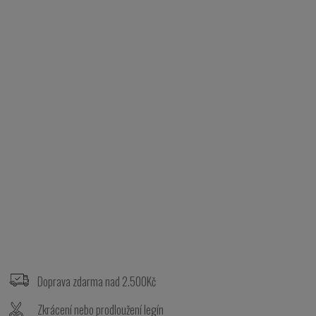
Z
á
p
Doprava zdarma nad 2.500Kč
a
t
Zkrácení nebo prodloužení legín