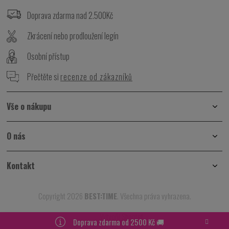
á
p
Doprava zdarma nad 2.500Kč
a
t
Zkrácení nebo prodloužení legín
í
Osobní přístup
Přečtěte si
recenze od zákazníků
Vše o nákupu
O nás
Kontakt
Copyright 2026
BEST:TIME
. Všechna práva vyhrazena.
Vytvořil Shoptet
Doprava zdarma od 2500 Kč 🚚