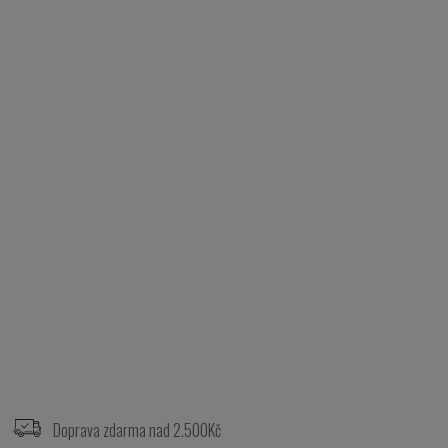
Z
á
p
Doprava zdarma nad 2.500Kč
a