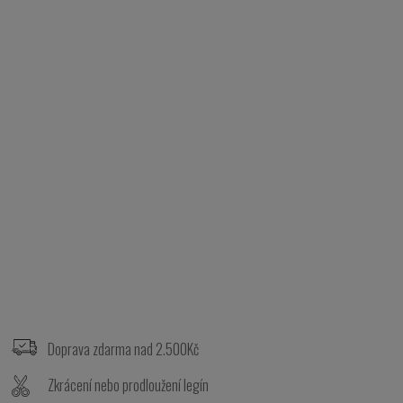
Z
á
p
Doprava zdarma nad 2.500Kč
a
t
Zkrácení nebo prodloužení legín
í