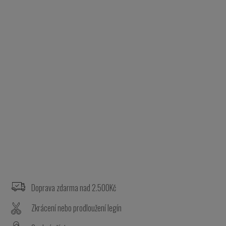
Z
á
p
a
Doprava zdarma nad 2.500Kč
t
Zkrácení nebo prodloužení legín
í