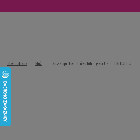
Přejít
na
obsah
Muži
Pánské sportovní tričko bílé - jsem CZECH REPUBLIC