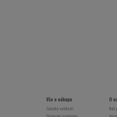
Vše o nákupu
O n
Tabulka velikostí
Náš 
Obchodní podmínky
Výro