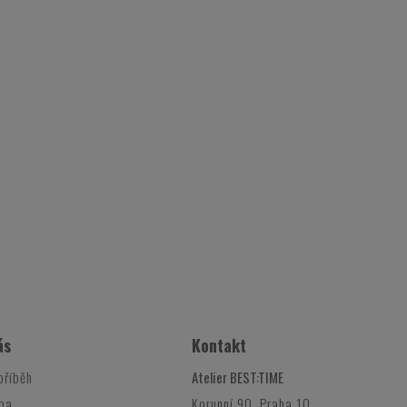
ás
Kontakt
příběh
Atelier BEST:TIME
ba
Korunní 90, Praha 10