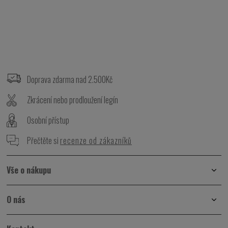
Z
á
p
Doprava zdarma nad 2.500Kč
a
t
Zkrácení nebo prodloužení legín
í
Osobní přístup
Přečtěte si
recenze od zákazníků
Vše o nákupu
O nás