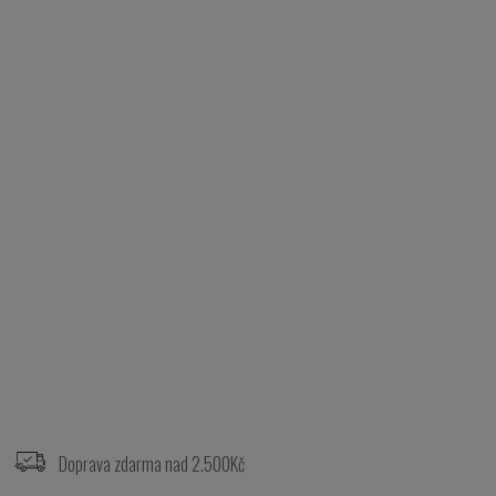
Z
á
p
Doprava zdarma nad 2.500Kč
a