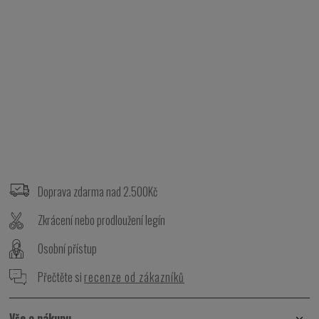
Z
á
p
Doprava zdarma nad 2.500Kč
a
t
Zkrácení nebo prodloužení legín
í
Osobní přístup
Přečtěte si
recenze od zákazníků
Vše o nákupu