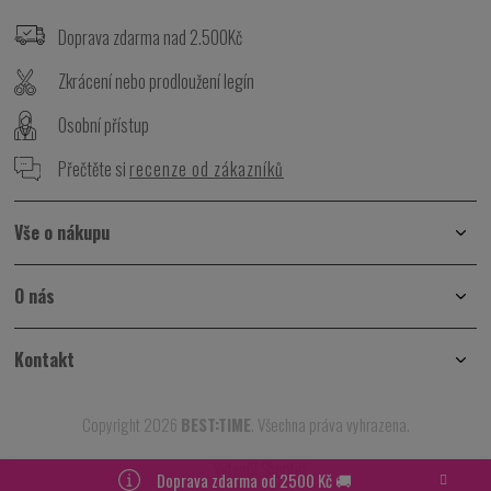
á
p
Doprava zdarma nad 2.500Kč
a
t
Zkrácení nebo prodloužení legín
í
Osobní přístup
Přečtěte si
recenze od zákazníků
Vše o nákupu
O nás
Kontakt
Copyright 2026
BEST:TIME
. Všechna práva vyhrazena.
Vytvořil Shoptet
Doprava zdarma od 2500 Kč 🚚