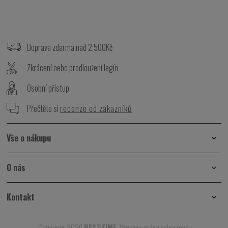
Z
á
p
Doprava zdarma nad 2.500Kč
a
t
Zkrácení nebo prodloužení legín
í
Osobní přístup
Přečtěte si
recenze od zákazníků
Vše o nákupu
O nás
Kontakt
Copyright 2026
BEST:TIME
. Všechna práva vyhrazena.