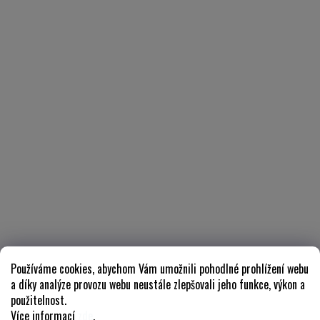
Používáme cookies, abychom Vám umožnili pohodlné prohlížení webu
a díky analýze provozu webu neustále zlepšovali jeho funkce, výkon a
použitelnost.
Více informací
zde
.