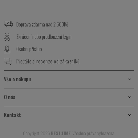
Z
á
p
Doprava zdarma nad 2.500Kč
a
t
Zkrácení nebo prodloužení legín
í
Osobní přístup
Přečtěte si
recenze od zákazníků
Vše o nákupu
O nás
Kontakt
Copyright 2026
BEST:TIME
. Všechna práva vyhrazena.