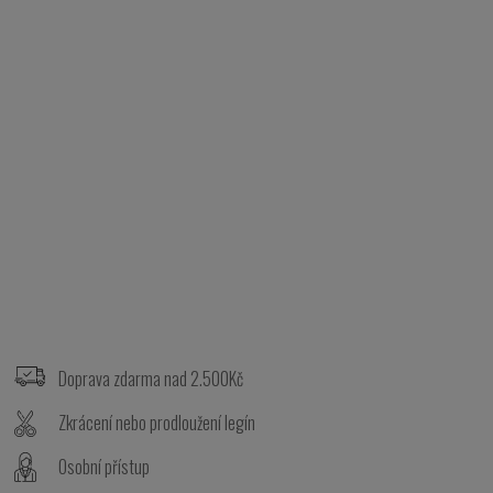
Z
á
p
Doprava zdarma nad 2.500Kč
a
t
Zkrácení nebo prodloužení legín
í
Osobní přístup