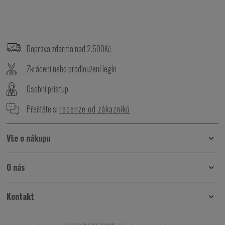
Z
á
p
Doprava zdarma nad 2.500Kč
a
t
Zkrácení nebo prodloužení legín
í
Osobní přístup
Přečtěte si
recenze od zákazníků
Vše o nákupu
O nás
Kontakt